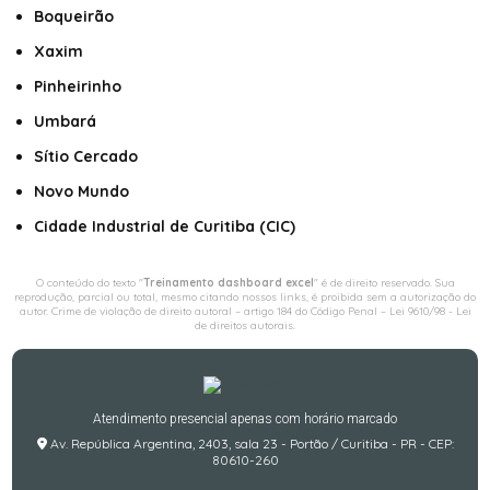
Boqueirão
Xaxim
Pinheirinho
Umbará
Sítio Cercado
Novo Mundo
Cidade Industrial de Curitiba (CIC)
O conteúdo do texto "
Treinamento dashboard excel
" é de direito reservado. Sua
reprodução, parcial ou total, mesmo citando nossos links, é proibida sem a autorização do
autor. Crime de violação de direito autoral – artigo 184 do Código Penal –
Lei 9610/98 - Lei
de direitos autorais
.
Atendimento presencial apenas com horário marcado
Av. República Argentina, 2403, sala 23 - Portão / Curitiba - PR - CEP:
80610-260