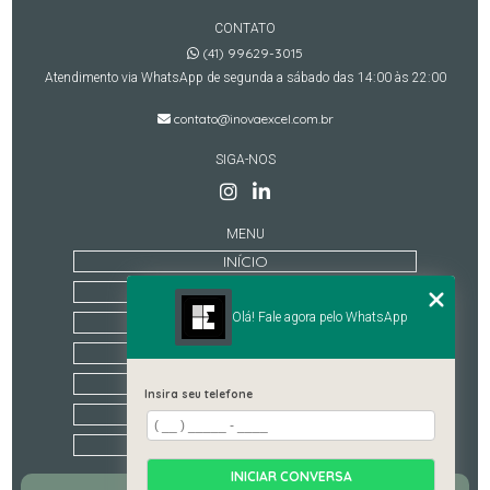
CONTATO
(41) 99629-3015
Atendimento via WhatsApp de segunda a sábado das 14:00 às 22:00
contato@inovaexcel.com.br
SIGA-NOS
MENU
INÍCIO
QUEM SOMOS
Olá! Fale agora pelo WhatsApp
TREINAMENTOS
ESTRUTURA
CONTATO
Insira seu telefone
CATEGORIAS
MAPA DO SITE
INICIAR CONVERSA