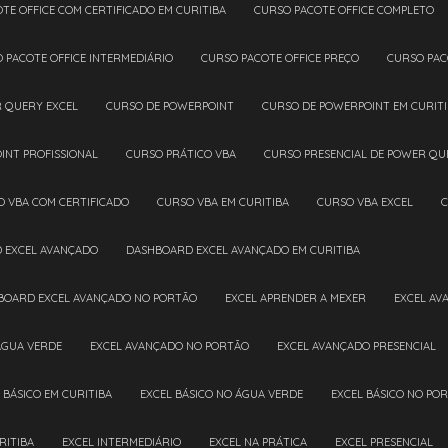
OTE OFFICE COM CERTIFICADO EM CURITIBA
CURSO PACOTE OFFICE COMPLETO
O PACOTE OFFICE INTERMEDIÁRIO
CURSO PACOTE OFFICE PREÇO
CURSO PAC
R QUERY EXCEL
CURSO DE POWERPOINT
CURSO DE POWERPOINT EM CURIT
INT PROFISSIONAL
CURSO PRÁTICO VBA
CURSO PRESENCIAL DE POWER QU
O VBA COM CERTIFICADO
CURSO VBA EM CURITIBA
CURSO VBA EXCEL
D EXCEL AVANÇADO
DASHBOARD EXCEL AVANÇADO EM CURITIBA
HBOARD EXCEL AVANÇADO NO PORTÃO
EXCEL APRENDER A MEXER
EXCEL A
ÁGUA VERDE
EXCEL AVANÇADO NO PORTÃO
EXCEL AVANÇADO PRESENCIAL
L BÁSICO EM CURITIBA
EXCEL BÁSICO NO ÁGUA VERDE
EXCEL BÁSICO NO PO
RITIBA
EXCEL INTERMEDIÁRIO
EXCEL NA PRÁTICA
EXCEL PRESENCIAL