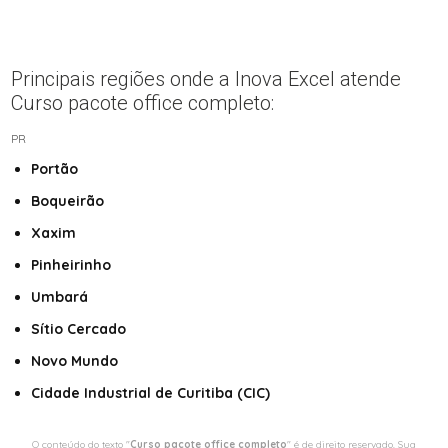
Principais regiões onde a Inova Excel atende
Curso pacote office completo:
PR
Portão
Boqueirão
Xaxim
Pinheirinho
Umbará
Sítio Cercado
Novo Mundo
Cidade Industrial de Curitiba (CIC)
O conteúdo do texto "
Curso pacote office completo
" é de direito reservado. Sua