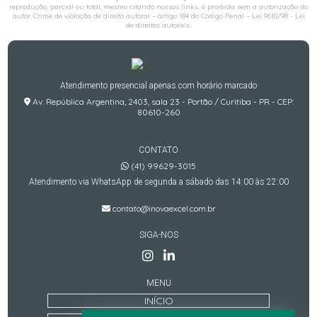
reprodução, parcial ou total, mesmo citando nossos links, é proibida sem a autorização do
autor. Crime de violação de direito autoral – artigo 184 do Código Penal –
Lei 9610/98 - Lei
de direitos autorais
.
Atendimento presencial apenas com horário marcado
Av. República Argentina, 2403, sala 23 - Portão / Curitiba - PR - CEP:
80610-260
CONTATO
(41) 99629-3015
Atendimento via WhatsApp de segunda a sábado das 14:00 às 22:00
contato@inovaexcel.com.br
SIGA-NOS
MENU
INÍCIO