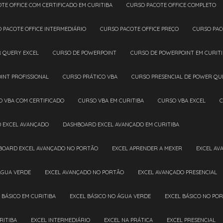
OTE OFFICE COM CERTIFICADO EM CURITIBA
CURSO PACOTE OFFICE COMPLETO
O PACOTE OFFICE INTERMEDIÁRIO
CURSO PACOTE OFFICE PREÇO
CURSO PAC
R QUERY EXCEL
CURSO DE POWERPOINT
CURSO DE POWERPOINT EM CURIT
INT PROFISSIONAL
CURSO PRÁTICO VBA
CURSO PRESENCIAL DE POWER QU
O VBA COM CERTIFICADO
CURSO VBA EM CURITIBA
CURSO VBA EXCEL
D EXCEL AVANÇADO
DASHBOARD EXCEL AVANÇADO EM CURITIBA
HBOARD EXCEL AVANÇADO NO PORTÃO
EXCEL APRENDER A MEXER
EXCEL A
ÁGUA VERDE
EXCEL AVANÇADO NO PORTÃO
EXCEL AVANÇADO PRESENCIAL
L BÁSICO EM CURITIBA
EXCEL BÁSICO NO ÁGUA VERDE
EXCEL BÁSICO NO PO
RITIBA
EXCEL INTERMEDIÁRIO
EXCEL NA PRÁTICA
EXCEL PRESENCIAL