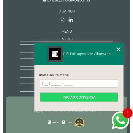
contato@inovaexcel.com.br
SIGA-NOS
MENU
INÍCIO
QUEM SOMOS
Olá! Fale agora pelo WhatsApp
TREINAMENTOS
ESTRUTURA
CONTATO
Insira seu telefone
CATEGORIAS
MAPA DO SITE
INICIAR CONVERSA
Copyright © Inova Excel. (Lei 9610 de 19/02/1998)
1
HTML
CSS