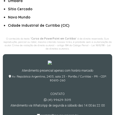
Umbará
Sítio Cercado
Novo Mundo
Cidade Industrial de Curitiba (CIC)
O conteúdo do texto "
Curso de PowerPoint em Curitiba
" é de direito reservado. Sua
reprodução, parcial ou total, mesmo citando nossos links, é proibida sem a autorização do
autor. Crime de violação de direito autoral – artigo 184 do Código Penal –
Lei 9610/98 - Lei
de direitos autorais
.
Atendimento presencial apenas com horário marcado
Av. República Argentina, 2403, sala 23 - Portão / Curitiba - PR - CEP:
80610-260
CONTATO
(41) 99629-3015
Atendimento via WhatsApp de segunda a sábado das 14:00 às 22:00