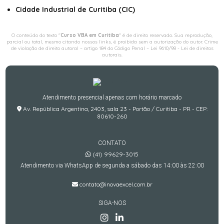
Cidade Industrial de Curitiba (CIC)
O conteúdo do texto "
Curso VBA em Curitiba
" é de direito reservado. Sua reprodução,
parcial ou total, mesmo citando nossos links, é proibida sem a autorização do autor. Crime
de violação de direito autoral – artigo 184 do Código Penal –
Lei 9610/98 - Lei de direitos
autorais
.
Atendimento presencial apenas com horário marcado
Av. República Argentina, 2403, sala 23 - Portão / Curitiba - PR - CEP:
80610-260
CONTATO
(41) 99629-3015
Atendimento via WhatsApp de segunda a sábado das 14:00 às 22:00
contato@inovaexcel.com.br
SIGA-NOS