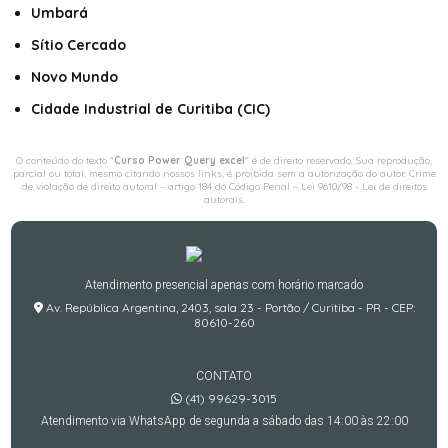
Umbará
Sítio Cercado
Novo Mundo
Cidade Industrial de Curitiba (CIC)
O conteúdo do texto "
Curso Power Query excel
" é de direito reservado. Sua reprodução,
parcial ou total, mesmo citando nossos links, é proibida sem a autorização do autor. Crime
de violação de direito autoral – artigo 184 do Código Penal –
Lei 9610/98 - Lei de direitos
autorais
.
Atendimento presencial apenas com horário marcado
Av. República Argentina, 2403, sala 23 - Portão / Curitiba - PR - CEP:
80610-260
CONTATO
(41) 99629-3015
Atendimento via WhatsApp de segunda a sábado das 14:00 às 22:00