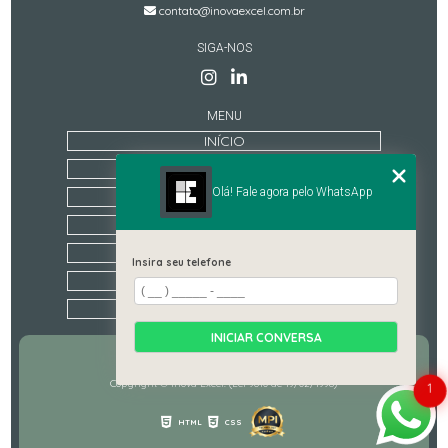
contato@inovaexcel.com.br
SIGA-NOS
MENU
INÍCIO
QUEM SOMOS
Olá! Fale agora pelo WhatsApp
TREINAMENTOS
ESTRUTURA
CONTATO
Insira seu telefone
CATEGORIAS
MAPA DO SITE
INICIAR CONVERSA
Copyright © Inova Excel. (Lei 9610 de 19/02/1998)
1
HTML
CSS