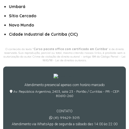
Umbará
Sítio Cercado
Novo Mundo
Cidade Industrial de Curitiba (CIC)
O conteúdo do texto "
Curso pacote office com certificado em Curitiba
" é de direito
reservado. Sua reprodução, parcial ou total, mesmo citando nossos links, é proibida sem a
autorização do autor. Crime de violação de direito autoral – artigo 184 do Código Penal –
Lei
9610/98 - Lei de direitos autorais
.
Atendimento presencial apenas com horário marcado
Av. República Argentina, 2403, sala 23 - Portão / Curitiba - PR - CEP:
80610-260
CONTATO
(41) 99629-3015
Atendimento via WhatsApp de segunda a sábado das 14:00 às 22:00