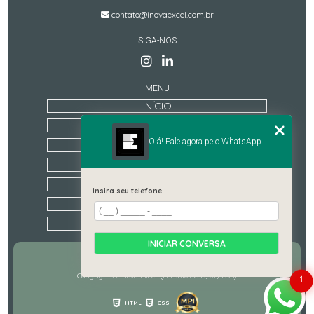
contato@inovaexcel.com.br
SIGA-NOS
MENU
INÍCIO
QUEM SOMOS
Olá! Fale agora pelo WhatsApp
TREINAMENTOS
ESTRUTURA
CONTATO
Insira seu telefone
CATEGORIAS
MAPA DO SITE
INICIAR CONVERSA
Copyright © Inova Excel. (Lei 9610 de 19/02/1998)
1
HTML
CSS