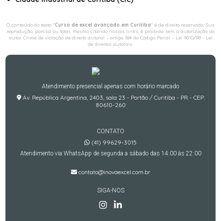
O conteúdo do texto "
Curso de excel avançado em Curitiba
" é de direito reservado. Sua
reprodução, parcial ou total, mesmo citando nossos links, é proibida sem a autorização do
autor. Crime de violação de direito autoral – artigo 184 do Código Penal –
Lei 9610/98 - Lei
de direitos autorais
.
Atendimento presencial apenas com horário marcado
Av. República Argentina, 2403, sala 23 - Portão / Curitiba - PR - CEP:
80610-260
CONTATO
(41) 99629-3015
Atendimento via WhatsApp de segunda a sábado das 14:00 às 22:00
contato@inovaexcel.com.br
SIGA-NOS