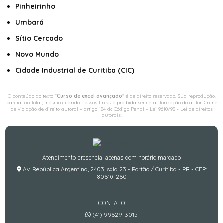
Pinheirinho
Umbará
Sítio Cercado
Novo Mundo
Cidade Industrial de Curitiba (CIC)
O conteúdo do texto "
Curso de excel avançado
" é de direito reservado. Sua reprodução,
parcial ou total, mesmo citando nossos links, é proibida sem a autorização do autor. Crime
de violação de direito autoral – artigo 184 do Código Penal –
Lei 9610/98 - Lei de direitos
autorais
.
Atendimento presencial apenas com horário marcado
Av. República Argentina, 2403, sala 23 - Portão / Curitiba - PR - CEP:
80610-260
CONTATO
(41) 99629-3015