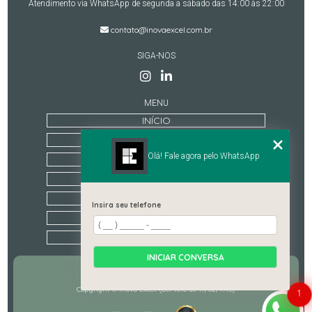
Atendimento via WhatsApp de segunda a sábado das 14:00 às 22:00
contato@inovaexcel.com.br
SIGA-NOS
MENU
INÍCIO
QUEM SOMOS
Olá! Fale agora pelo WhatsApp
TREINAMENTOS
ESTRUTURA
CONTATO
Insira seu telefone
CATEGORIAS
MAPA DO SITE
INICIAR CONVERSA
Copyright © Inova Excel. (Lei 9610 de 19/02/1998)
1