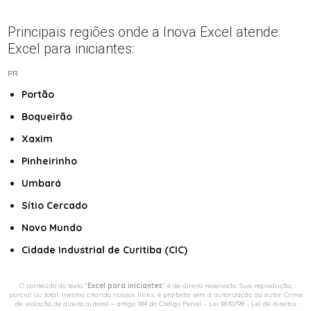
Principais regiões onde a Inova Excel atende
Excel para iniciantes:
PR
Portão
Boqueirão
Xaxim
Pinheirinho
Umbará
Sítio Cercado
Novo Mundo
Cidade Industrial de Curitiba (CIC)
O conteúdo do texto "
Excel para iniciantes
" é de direito reservado. Sua reprodução,
parcial ou total, mesmo citando nossos links, é proibida sem a autorização do autor. Crime
de violação de direito autoral – artigo 184 do Código Penal –
Lei 9610/98 - Lei de direitos