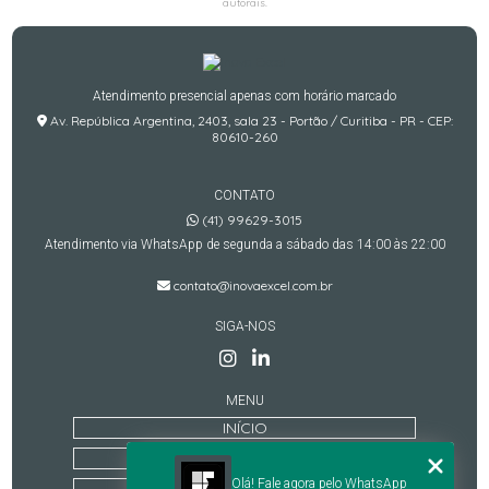
autorais
.
Atendimento presencial apenas com horário marcado
Av. República Argentina, 2403, sala 23 - Portão / Curitiba - PR - CEP:
80610-260
CONTATO
(41) 99629-3015
Atendimento via WhatsApp de segunda a sábado das 14:00 às 22:00
contato@inovaexcel.com.br
SIGA-NOS
MENU
INÍCIO
QUEM SOMOS
Olá! Fale agora pelo WhatsApp
TREINAMENTOS