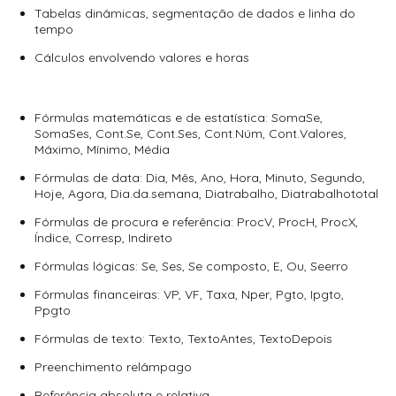
Tabelas dinâmicas, segmentação de dados e linha do
tempo
Cálculos envolvendo valores e horas
Fórmulas matemáticas e de estatística: SomaSe,
SomaSes, Cont.Se, Cont.Ses, Cont.Núm, Cont.Valores,
Máximo, Mínimo, Média
Fórmulas de data: Dia, Mês, Ano, Hora, Minuto, Segundo,
Hoje, Agora, Dia.da.semana, Diatrabalho, Diatrabalhototal
Fórmulas de procura e referência: ProcV, ProcH, ProcX,
Índice, Corresp, Indireto
Fórmulas lógicas: Se, Ses, Se composto, E, Ou, Seerro
Fórmulas financeiras: VP, VF, Taxa, Nper, Pgto, Ipgto,
Ppgto
Fórmulas de texto: Texto, TextoAntes, TextoDepois
Preenchimento relâmpago
Referência absoluta e relativa