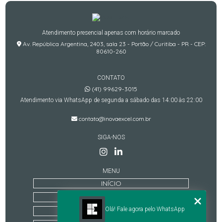
Saiba Mais
Atendimento presencial apenas com horário marcado
Av. República Argentina, 2403, sala 23 - Portão / Curitiba - PR - CEP:
80610-260
CONTATO
(41) 99629-3015
Atendimento via WhatsApp de segunda a sábado das 14:00 às 22:00
contato@inovaexcel.com.br
SIGA-NOS
MENU
INÍCIO
QUEM SOMOS
Olá! Fale agora pelo WhatsApp
TREINAMENTOS