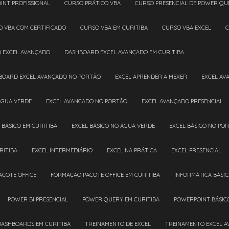
INT PROFISSIONAL
CURSO PRÁTICO VBA
CURSO PRESENCIAL DE POWER QU
O VBA COM CERTIFICADO
CURSO VBA EM CURITIBA
CURSO VBA EXCEL
D EXCEL AVANÇADO
DASHBOARD EXCEL AVANÇADO EM CURITIBA
HBOARD EXCEL AVANÇADO NO PORTÃO
EXCEL APRENDER A MEXER
EXCEL A
ÁGUA VERDE
EXCEL AVANÇADO NO PORTÃO
EXCEL AVANÇADO PRESENCIAL
L BÁSICO EM CURITIBA
EXCEL BÁSICO NO ÁGUA VERDE
EXCEL BÁSICO NO PO
RITIBA
EXCEL INTERMEDIÁRIO
EXCEL NA PRÁTICA
EXCEL PRESENCIAL
ACOTE OFFICE
FORMAÇÃO PACOTE OFFICE EM CURITIBA
INFORMÁTICA BÁSIC
POWER BI PRESENCIAL
POWER QUERY EM CURITIBA
POWERPOINT BÁSIC
DASHBOARDS EM CURITIBA
TREINAMENTO DE EXCEL
TREINAMENTO EXCEL 