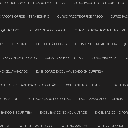
OTE OFFICE COM CERTIFICADO EM CURITIBA
CURSO PACOTE OFFICE COMPLETO
O PACOTE OFFICE INTERMEDIÁRIO
CURSO PACOTE OFFICE PREÇO
CURSO PAC
R QUERY EXCEL
CURSO DE POWERPOINT
CURSO DE POWERPOINT EM CURIT
INT PROFISSIONAL
CURSO PRÁTICO VBA
CURSO PRESENCIAL DE POWER QU
O VBA COM CERTIFICADO
CURSO VBA EM CURITIBA
CURSO VBA EXCEL
D EXCEL AVANÇADO
DASHBOARD EXCEL AVANÇADO EM CURITIBA
HBOARD EXCEL AVANÇADO NO PORTÃO
EXCEL APRENDER A MEXER
EXCEL A
ÁGUA VERDE
EXCEL AVANÇADO NO PORTÃO
EXCEL AVANÇADO PRESENCIAL
L BÁSICO EM CURITIBA
EXCEL BÁSICO NO ÁGUA VERDE
EXCEL BÁSICO NO PO
RITIBA
EXCEL INTERMEDIÁRIO
EXCEL NA PRÁTICA
EXCEL PRESENCIAL