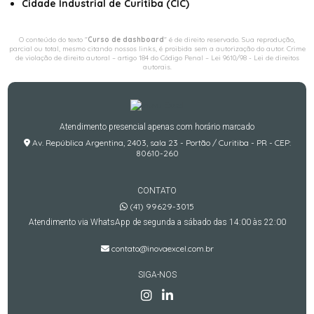
Cidade Industrial de Curitiba (CIC)
O conteúdo do texto "
Curso de dashboard
" é de direito reservado. Sua reprodução,
parcial ou total, mesmo citando nossos links, é proibida sem a autorização do autor. Crime
de violação de direito autoral – artigo 184 do Código Penal –
Lei 9610/98 - Lei de direitos
autorais
.
Atendimento presencial apenas com horário marcado
Av. República Argentina, 2403, sala 23 - Portão / Curitiba - PR - CEP:
80610-260
CONTATO
(41) 99629-3015
Atendimento via WhatsApp de segunda a sábado das 14:00 às 22:00
contato@inovaexcel.com.br
SIGA-NOS