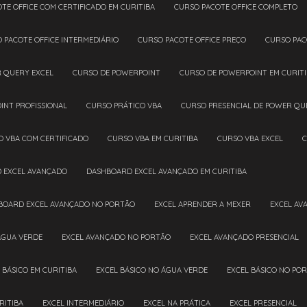
OTE OFFICE COM CERTIFICADO EM CURITIBA
CURSO PACOTE OFFICE COMPLETO
O PACOTE OFFICE INTERMEDIÁRIO
CURSO PACOTE OFFICE PREÇO
CURSO PAC
R QUERY EXCEL
CURSO DE POWERPOINT
CURSO DE POWERPOINT EM CURIT
INT PROFISSIONAL
CURSO PRÁTICO VBA
CURSO PRESENCIAL DE POWER QU
O VBA COM CERTIFICADO
CURSO VBA EM CURITIBA
CURSO VBA EXCEL
D EXCEL AVANÇADO
DASHBOARD EXCEL AVANÇADO EM CURITIBA
HBOARD EXCEL AVANÇADO NO PORTÃO
EXCEL APRENDER A MEXER
EXCEL A
ÁGUA VERDE
EXCEL AVANÇADO NO PORTÃO
EXCEL AVANÇADO PRESENCIAL
L BÁSICO EM CURITIBA
EXCEL BÁSICO NO ÁGUA VERDE
EXCEL BÁSICO NO PO
RITIBA
EXCEL INTERMEDIÁRIO
EXCEL NA PRÁTICA
EXCEL PRESENCIAL