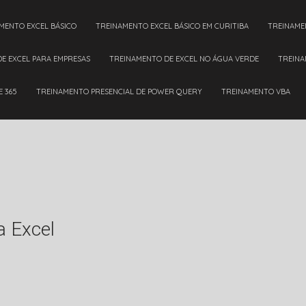
AMENTO EXCEL BÁSICO
TREINAMENTO EXCEL BÁSICO EM CURITIBA
TREINAM
DE EXCEL PARA EMPRESAS
TREINAMENTO DE EXCEL NO ÁGUA VERDE
TREIN
E 365
TREINAMENTO PRESENCIAL DE POWER QUERY
TREINAMENTO VBA
a Excel