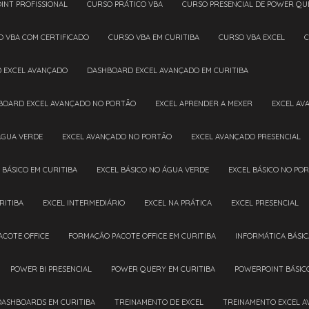
INT PROFISSIONAL
CURSO PRÁTICO VBA
CURSO PRESENCIAL DE POWER QU
O VBA COM CERTIFICADO
CURSO VBA EM CURITIBA
CURSO VBA EXCEL
D EXCEL AVANÇADO
DASHBOARD EXCEL AVANÇADO EM CURITIBA
HBOARD EXCEL AVANÇADO NO PORTÃO
EXCEL APRENDER A MEXER
EXCEL A
ÁGUA VERDE
EXCEL AVANÇADO NO PORTÃO
EXCEL AVANÇADO PRESENCIAL
L BÁSICO EM CURITIBA
EXCEL BÁSICO NO ÁGUA VERDE
EXCEL BÁSICO NO PO
RITIBA
EXCEL INTERMEDIÁRIO
EXCEL NA PRÁTICA
EXCEL PRESENCIAL
ACOTE OFFICE
FORMAÇÃO PACOTE OFFICE EM CURITIBA
INFORMÁTICA BÁSIC
POWER BI PRESENCIAL
POWER QUERY EM CURITIBA
POWERPOINT BÁSIC
DASHBOARDS EM CURITIBA
TREINAMENTO DE EXCEL
TREINAMENTO EXCEL 