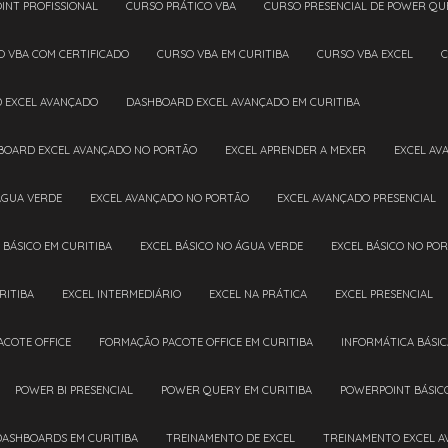
INT PROFISSIONAL
CURSO PRÁTICO VBA
CURSO PRESENCIAL DE POWER QU
O VBA COM CERTIFICADO
CURSO VBA EM CURITIBA
CURSO VBA EXCEL
D EXCEL AVANÇADO
DASHBOARD EXCEL AVANÇADO EM CURITIBA
HBOARD EXCEL AVANÇADO NO PORTÃO
EXCEL APRENDER A MEXER
EXCEL A
ÁGUA VERDE
EXCEL AVANÇADO NO PORTÃO
EXCEL AVANÇADO PRESENCIAL
L BÁSICO EM CURITIBA
EXCEL BÁSICO NO ÁGUA VERDE
EXCEL BÁSICO NO PO
RITIBA
EXCEL INTERMEDIÁRIO
EXCEL NA PRÁTICA
EXCEL PRESENCIAL
ACOTE OFFICE
FORMAÇÃO PACOTE OFFICE EM CURITIBA
INFORMÁTICA BÁSIC
POWER BI PRESENCIAL
POWER QUERY EM CURITIBA
POWERPOINT BÁSIC
DASHBOARDS EM CURITIBA
TREINAMENTO DE EXCEL
TREINAMENTO EXCEL 