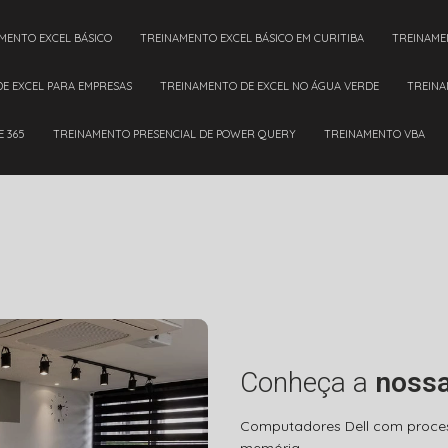
AMENTO EXCEL BÁSICO
TREINAMENTO EXCEL BÁSICO EM CURITIBA
TREINAM
DE EXCEL PARA EMPRESAS
TREINAMENTO DE EXCEL NO ÁGUA VERDE
TREIN
E 365
TREINAMENTO PRESENCIAL DE POWER QUERY
TREINAMENTO VBA
Conheça a
nossa
Computadores Dell com process