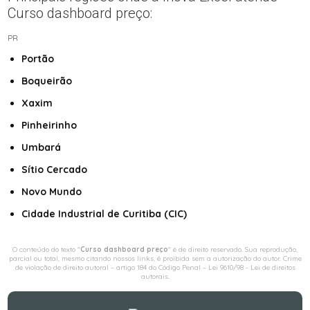
Curso dashboard preço:
PR
Portão
Boqueirão
Xaxim
Pinheirinho
Umbará
Sítio Cercado
Novo Mundo
Cidade Industrial de Curitiba (CIC)
O conteúdo do texto "
Curso dashboard preço
" é de direito reservado. Sua reprodução,
parcial ou total, mesmo citando nossos links, é proibida sem a autorização do autor. Crime
de violação de direito autoral – artigo 184 do Código Penal –
Lei 9610/98 - Lei de direitos
autorais
.