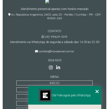
Atendimento presencial apenas com horário marcado
Av. República Argentina, 2403, sala 23 - Portão / Curitiba - PR - CEP:
80610-260
CONTATO
(41) 99629-3015
Atendimento via WhatsApp de segunda a sábado das 14:00 às 22:00
contato@inovaexcel.com.br
SIGA-NOS
MENU
INÍCIO
QUEM SOMOS
Olá! Fale agora pelo WhatsApp
TREINAMENTOS
ESTRUTURA