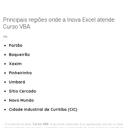
Principais regiões onde a Inova Excel atende
Curso VBA:
PR
Portão
Boqueirão
Xaxim
Pinheirinho
Umbará
Sítio Cercado
Novo Mundo
Cidade Industrial de Curitiba (CIC)
O conteúdo do texto "
Curso VBA
" é de direito reservado. Sua reprodução, parcial ou total,
mesmo citando nossos links, é proibida sem a autorização do autor. Crime de violação de