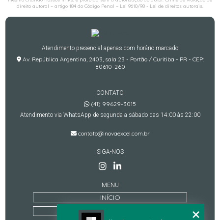
direito autoral – artigo 184 do Código Penal –
Lei 9610/98 - Lei de direitos autorais
.
Atendimento presencial apenas com horário marcado
Av. República Argentina, 2403, sala 23 - Portão / Curitiba - PR - CEP:
80610-260
CONTATO
(41) 99629-3015
Atendimento via WhatsApp de segunda a sábado das 14:00 às 22:00
contato@inovaexcel.com.br
SIGA-NOS
MENU
INÍCIO
QUEM SOMOS